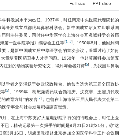
Full size
|
PPT slide
学科发展水平为己任。1937年，时任南京中央医院代理院长的
织筹备并成立成都眼耳鼻喉科学会。新中国成立后又立即联系国
首届副主任委员，同时任中华医学会上海分会耳鼻喉科学会首届
1
5
[
,
]
海第一医学院学报》编委会主任等
。1950年8月，他回到阔
重要，是新中国成立后中华医学会的首次会议，着重讨论了如何
大量培养医药卫生人才等问题。1958年，他赴莫斯科参加第五
5
[
]
内注射的动物实验研究论文，得到与会者好评
，为我国耳鼻喉
更以学者之姿活跃于参政议政舞台。他曾当选为第三届全国政协
5
[
]
表等
。1959年，胡懋廉委员联合颜福庆、沈克非、王淑贞代表
7
[
]
党的教育方针”的发言
；也曾在上海市第三届人民代表大会第二
的医学事业与社会发展积极建言献策。
年9月，在上海中苏友好大厦电影院举行的招待晚会上，时任上医
已，精确记录第一次握手的时间是9月21日21时21分，称“这
0日至3月16日，胡懋廉教授赴北京参加全国医学科学工作会议期