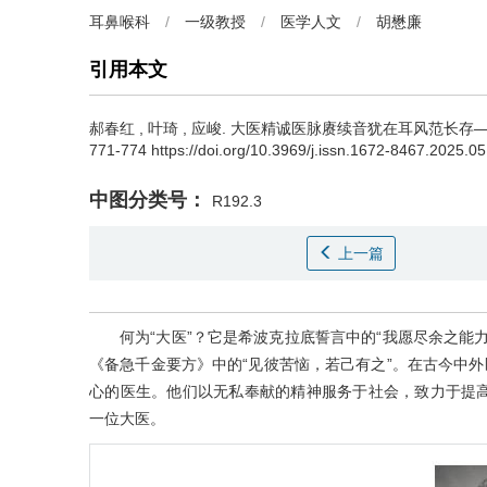
耳鼻喉科
/
一级教授
/
医学人文
/
胡懋廉
引用本文
郝春红
,
叶琦
,
应峻
.
大医精诚医脉赓续音犹在耳风范长存——纪念一
771-774 https://doi.org/10.3969/j.issn.1672-8467.2025.0
中图分类号：
R192.3
上一篇
何为“大医”？它是希波克拉底誓言中的“我愿尽余之能
《备急千金要方》中的“见彼苦恼，若己有之”。在古今中外
心的医生。他们以无私奉献的精神服务于社会，致力于提
一位大医。