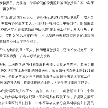
席亲切握手。定格这一荣耀瞬间的珍贵照片被胡教授挂在家中客厅
，再创辉煌。
1
[
]
9年“五四”爱国学生运动，并担任示威游行救护队队长
；成为名
乏有权有势的政界要人，但他都一视同仁，平等对待。胡懋廉教
神传承展》开幕式致辞中回忆道“在上海工作时，夏天很热，看
动，立即又将风扇转向他”，可见胡懋廉教授对待患者的细致周
教研事业付出了毕生精力。
五位杰出的复旦上医人。除胡懋廉教授外，还有长女胡允平、张
承医家职责，在各自领域发光发热。
科主任、上医医学系内科和血液科教授，长期从事内科、血液学和
任宋庆龄在上海时期的保健医生。长女婿张鸿寿是上医1951届
研究员，长期从事放射医学辐射血液学及放射损伤临床研究工作，
，家属遵其遗愿，将遗体捐献给上医，为医学事业奉献了终身。
徽医学院附属医院儿科工作，曾任儿科主任、儿科教研室主任，中华
冷志勤大学毕业后分配至上医附属儿科医院工作，后调至安徽医
徽省儿童医院首任院长、中华医学会安徽分会儿科学会主任委员