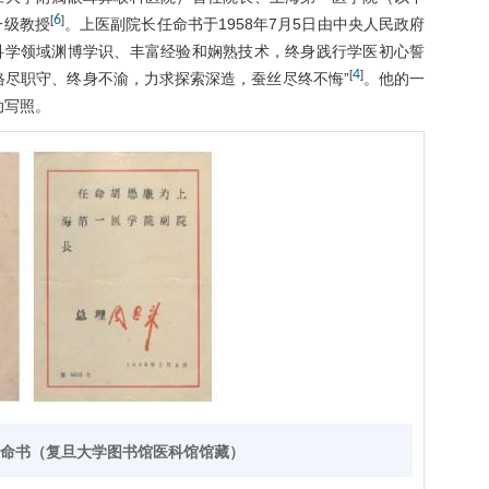
6
[
]
一级教授
。上医副院长任命书于1958年7月5日由中央人民政府
科学领域渊博学识、丰富经验和娴熟技术，终身践行学医初心誓
4
[
]
恪尽职守、终身不渝，力求探索深造，蚕丝尽终不悔”
。他的一
动写照。
任命书（复旦大学图书馆医科馆馆藏）