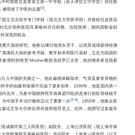
高中时期曾在直隶省立第一中学校（原天津官立中学堂）担任图
1
[
]
，遂萌发了学医的志愿
。
业于国立北京医学专门学校（现北京大学医学部）并留校任皮肤花
到北京协和医院耳鼻喉科历任助教、住院医师，期间因勤奋刻
喉科深造的机会。
事筛窦方面的研究。他夜以继日地埋头苦干，以优异成绩获得哈佛
买了满满四大箱的参考书籍、教学标本和医疗器材，立志为祖国的
参观时的情景“Mosher教授虽然早已去世，他的继承者还指着
法引入中国的先驱之一。他在扁桃体截除术、气管及食管异物的
科学的创建和发展中完成了诸多创举。1930年，他是国内第一
创国内先河，为鼻中隔脓肿而导致鼻梁凹陷的患者行肋软骨移植手
3
4
[
-
]
术，为中国手术治疗喉癌迈出了重要一步
。1955年，他集从医
这篇论文至今仍有应用价值和指导意义。此外，他撰写过多篇耳
（现成都市第三人民医院）副院长、上海公济医院（现上海市第
旦大学附属眼耳鼻喉科医院）首任院长、上海第一医学院（以下