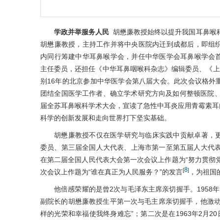
学政并举服务人民
胡懋廉教授始终以提升我国耳鼻喉科
胡懋廉教授，主持工作并将中央医院内迁到成都后，即组
内同行筹建中华耳鼻喉学会，并任中华医学会耳鼻喉学会
主任委员，还担任《中华耳鼻咽喉科杂志》编辑委员、《上
别16年的北京参加中华医学会第八届大会。此次会议格外
团结全国医学工作者、确立学术研究方向及如何整顿医院、
届全苏耳鼻喉科学术大会，宣读了急性中耳炎应用青霉素耳
科学的创新发展和走向世界打下坚实基础。
胡懋廉教授不仅在医学研究与临床实践中贡献卓著，
委员、第三届全国人大代表、上海市第一至第五届人大代
在第二届全国人民代表大会第一次会议上作题为“努力贯彻
8
[
]
次会议上作题为“谁在真正为人民服务？”的发言
，为祖国
他倍感荣耀的是曾2次与毛泽东主席亲切握手。1958
副院长的胡懋廉教授生平第一次与毛主席亲切握手，他激动不
样的光荣和幸福使我终身难忘”；第二次是在1963年2月2