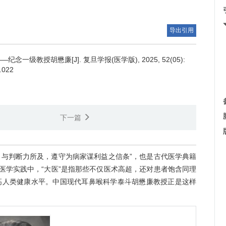
导出引用
级教授胡懋廉[J]. 复旦学报(医学版), 2025, 52(05):
5.022
下一篇
力与判断力所及，遵守为病家谋利益之信条”，也是古代医学典籍
医学实践中，“大医”是指那些不仅医术高超，还对患者饱含同理
高人类健康水平。中国现代耳鼻喉科学泰斗胡懋廉教授正是这样