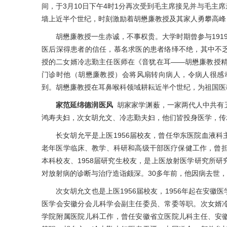
间，于3月10日下午4时1分再次受到毛主席接见并与毛主
墙上近半个世纪，时刻激励着胡懋廉教授及其家人勇攀高峰
胡懋廉教授一生赤诚，不事权贵。大学时期曾参与191
医后深得患者的信任，慕名求医的患者络绎不绝，其中不
授的二女婿冷志勤主任医师在《音犹在耳——胡懋廉教授精
门诊时他（胡懋廉教授）会将风扇转向病人，令病人很感
到。胡懋廉教授在耳鼻喉科领域耕耘近半个世纪，为祖国医
家范延绵德润医风
胡家家学渊薮，一家两代人中共有
鸿寿夫妇，次女胡允文、冷志勤夫妇，他们皆投身医学，传
长女胡允平是上医1956届校友，曾任华东医院血液
老年医学临床、教学、科研和高级干部医疗保健工作，曾担
本科校友、1958届研究生校友，是上医放射医学研究所
对放射病的诊断与治疗造诣颇深。30多年前，他因病去世
次女胡允文也是上医1956届校友，1956年起在安
医学会安徽分会儿科学会副主任委员、常委等职。次女婿
学院附属医院儿科工作，曾任安徽省立医院儿科主任、安