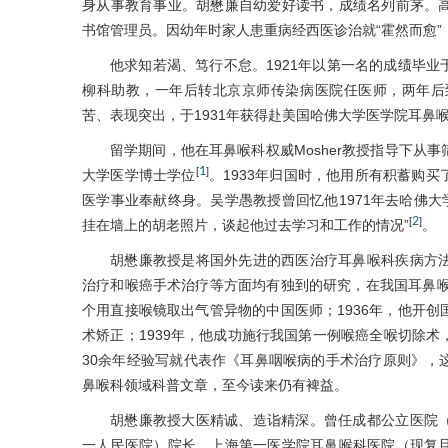
身从事教育事业。胡懋廉自幼爱好读书，成绩名列前茅。
书馆管理员。因幼年时家人患重病经西医诊治就“霍然而愈”
他求知若渴、笃行不怠。1921年以第一名的成绩毕
柳科助教，一年后转北京京师传染病医院任医师，两年后
苦、表现突出，于1931年获得赴美国哈佛大学医学院耳鼻
留学期间，他在耳鼻喉科权威Mosher教授指导下从
1
[
]
大学医学博士学位
。1933年归国时，他用所有积蓄购
医学事业奉献终身。吴学愚教授曾回忆他1971年去哈佛大学
2
[
]
挂在墙上的胡老照片，谈起他过去学习和工作的情况”
。
胡懋廉教授是将国外先进的西医治疗耳鼻喉科疾病方
治疗和喉癌手术治疗等方面均有独到的研究，在我国耳鼻喉
个用直接喉镜取出气管异物的中国医师；1936年，他开
术矫正；1939年，他成功施行我国第一例喉癌全喉切除
30余年经验写就代表作《耳鼻咽喉病的手术治疗原则》，
鼻喉科领域科普文章，至今读来仍有裨益。
胡懋廉教授大医精诚、造诣精深。曾任成都公立医院
一人民医院）院长、上海第一医学院耳鼻喉科医院（现复