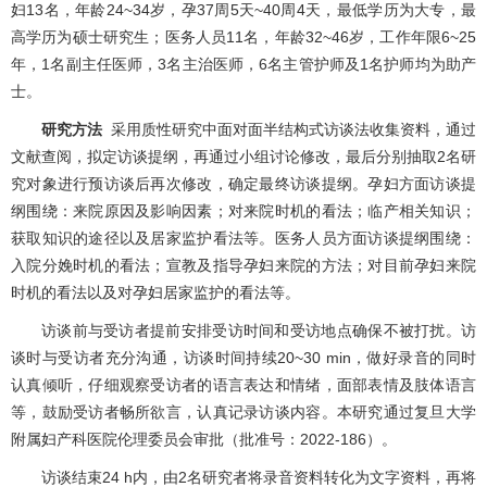
妇13名，年龄24~34岁，孕37周5天~40周4天，最低学历为大专，最
高学历为硕士研究生；医务人员11名，年龄32~46岁，工作年限6~25
年，1名副主任医师，3名主治医师，6名主管护师及1名护师均为助产
士。
研究方法
采用质性研究中面对面半结构式访谈法收集资料，通过
文献查阅，拟定访谈提纲，再通过小组讨论修改，最后分别抽取2名研
究对象进行预访谈后再次修改，确定最终访谈提纲。孕妇方面访谈提
纲围绕：来院原因及影响因素；对来院时机的看法；临产相关知识；
获取知识的途径以及居家监护看法等。医务人员方面访谈提纲围绕：
入院分娩时机的看法；宣教及指导孕妇来院的方法；对目前孕妇来院
时机的看法以及对孕妇居家监护的看法等。
访谈前与受访者提前安排受访时间和受访地点确保不被打扰。访
谈时与受访者充分沟通，访谈时间持续20~30 min，做好录音的同时
认真倾听，仔细观察受访者的语言表达和情绪，面部表情及肢体语言
等，鼓励受访者畅所欲言，认真记录访谈内容。本研究通过复旦大学
附属妇产科医院伦理委员会审批（批准号：2022-186）。
访谈结束24 h内，由2名研究者将录音资料转化为文字资料，再将