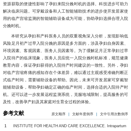
资源获取的便捷性影响了孕妇来院分娩时机的选择。科技进步可助力
解决临床问题。可穿戴设备和人工智能辅助技术的进步使开发居家使
用的临产宫缩监测的智能辅助设备成为可能，协助孕妇选择合理入院
分娩时机。
本研究从孕妇和产科医务人员的双重视角深入分析，发现影响低
风险足月初产过早入院分娩的原因是多方面的，涉及孕妇自身因素、
环境因素、客观因素、医务人员因素等。为了缓解足月正常孕妇过早
入院待产的临床现象，医务人员应统一入院分娩时机标准，规范健康
教育内容，保证孕妇获得的入院待产时间建议的一致性。另外，孕妇
对临产宫缩疼痛的感知存在个体差异，难以通过主观感受准确判断正
式临产时间，需要辅助设备的帮助。因此，未来可开发居家可穿戴智
能辅助设备，帮助孕妇确定正确的临产时间，选择合适的入院待产时
机。还可以进一步发展远程监测系统，克服地域限制，提高服务的可
及性，改善孕产妇及其家庭对生育全过程的体验。
参考文献
原文顺序
|
文献年度倒序
|
文中引用次数倒序
1
INSTITUTE FOR HEALTH AND CARE EXCELLENCE.
Intrapartum