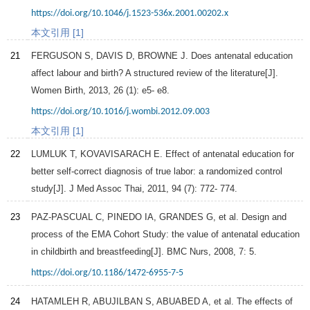
https://doi.org/10.1046/j.1523-536x.2001.00202.x
本文引用 [1]
21
FERGUSON S, DAVIS D, BROWNE J. Does antenatal education
affect labour and birth? A structured review of the literature[J].
Women Birth
,
2013
,
26
(1): e5- e8.
https://doi.org/10.1016/j.wombi.2012.09.003
本文引用 [1]
22
LUMLUK T, KOVAVISARACH E. Effect of antenatal education for
better self-correct diagnosis of true labor: a randomized control
study[J].
J Med Assoc Thai
,
2011
,
94
(7): 772- 774.
23
PAZ-PASCUAL C, PINEDO IA, GRANDES G, et al. Design and
process of the EMA Cohort Study: the value of antenatal education
in childbirth and breastfeeding[J].
BMC Nurs
,
2008
,
7
: 5.
https://doi.org/10.1186/1472-6955-7-5
24
HATAMLEH R, ABUJILBAN S, ABUABED A, et al. The effects of