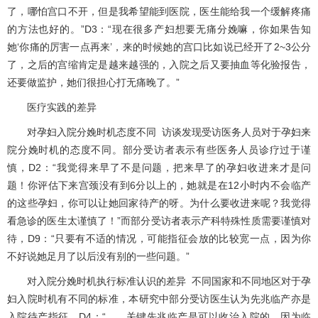
了，哪怕宫口不开，但是我希望能到医院，医生能给我一个缓解疼痛
的方法也好的。”D3：“现在很多产妇想要无痛分娩嘛，你如果告知
她‘你痛的厉害一点再来’，来的时候她的宫口比如说已经开了2~3公分
了，之后的宫缩肯定是越来越强的，入院之后又要抽血等化验报告，
还要做监护，她们很担心打无痛晚了。”
医疗实践的差异
对孕妇入院分娩时机态度不同 访谈发现受访医务人员对于孕妇来
院分娩时机的态度不同。部分受访者表示有些医务人员诊疗过于谨
慎，D2：“我觉得来早了不是问题，把来早了的孕妇收进来才是问
题！你评估下来宫颈没有到6分以上的，她就是在12小时内不会临产
的这些孕妇，你可以让她回家待产的呀。为什么要收进来呢？我觉得
看急诊的医生太谨慎了！”而部分受访者表示产科特殊性质需要谨慎对
待，D9：“只要有不适的情况，可能指征会放的比较宽一点，因为你
不好说她足月了以后没有别的一些问题。”
对入院分娩时机执行标准认识的差异 不同国家和不同地区对于孕
妇入院时机有不同的标准，本研究中部分受访医生认为先兆临产亦是
入院待产指征。D4：“……关键先兆临产是可以收治入院的，因为临