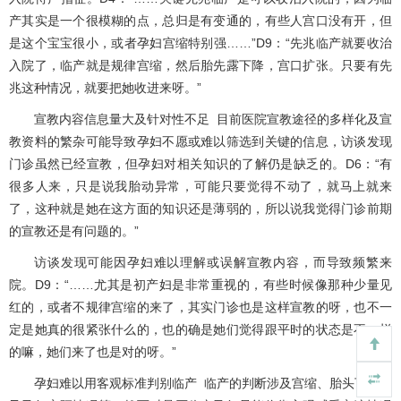
产其实是一个很模糊的点，总归是有变通的，有些人宫口没有开，但
是这个宝宝很小，或者孕妇宫缩特别强……”D9：“先兆临产就要收治
入院了，临产就是规律宫缩，然后胎先露下降，宫口扩张。只要有先
兆这种情况，就要把她收进来呀。”
宣教内容信息量大及针对性不足 目前医院宣教途径的多样化及宣
教资料的繁杂可能导致孕妇不愿或难以筛选到关键的信息，访谈发现
门诊虽然已经宣教，但孕妇对相关知识的了解仍是缺乏的。D6：“有
很多人来，只是说我胎动异常，可能只要觉得不动了，就马上就来
了，这种就是她在这方面的知识还是薄弱的，所以说我觉得门诊前期
的宣教还是有问题的。”
访谈发现可能因孕妇难以理解或误解宣教内容，而导致频繁来
院。D9：“……尤其是初产妇是非常重视的，有些时候像那种少量见
红的，或者不规律宫缩的来了，其实门诊也是这样宣教的呀，也不一
定是她真的很紧张什么的，也的确是她们觉得跟平时的状态是不一样
的嘛，她们来了也是对的呀。”
孕妇难以用客观标准判别临产 临产的判断涉及宫缩、胎头下降以