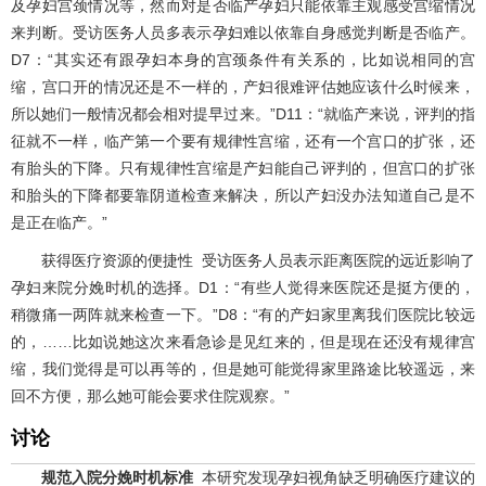
及孕妇宫颈情况等，然而对是否临产孕妇只能依靠主观感受宫缩情况
来判断。受访医务人员多表示孕妇难以依靠自身感觉判断是否临产。
D7：“其实还有跟孕妇本身的宫颈条件有关系的，比如说相同的宫
缩，宫口开的情况还是不一样的，产妇很难评估她应该什么时候来，
所以她们一般情况都会相对提早过来。”D11：“就临产来说，评判的指
征就不一样，临产第一个要有规律性宫缩，还有一个宫口的扩张，还
有胎头的下降。只有规律性宫缩是产妇能自己评判的，但宫口的扩张
和胎头的下降都要靠阴道检查来解决，所以产妇没办法知道自己是不
是正在临产。”
获得医疗资源的便捷性 受访医务人员表示距离医院的远近影响了
孕妇来院分娩时机的选择。D1：“有些人觉得来医院还是挺方便的，
稍微痛一两阵就来检查一下。”D8：“有的产妇家里离我们医院比较远
的，……比如说她这次来看急诊是见红来的，但是现在还没有规律宫
缩，我们觉得是可以再等的，但是她可能觉得家里路途比较遥远，来
回不方便，那么她可能会要求住院观察。”
讨论
规范入院分娩时机标准
本研究发现孕妇视角缺乏明确医疗建议的