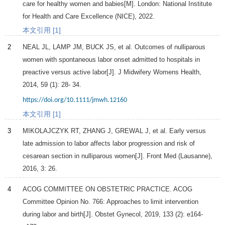
care for healthy women and babies
[M]. London: National Institute
for Health and Care Excellence (NICE),
2022
.
本文引用 [1]
2
NEAL JL, LAMP JM, BUCK JS, et al. Outcomes of nulliparous
women with spontaneous labor onset admitted to hospitals in
preactive versus active labor[J].
J Midwifery Womens Health
,
2014
,
59
(1): 28- 34.
https://doi.org/10.1111/jmwh.12160
本文引用 [1]
3
MIKOLAJCZYK RT, ZHANG J, GREWAL J, et al. Early versus
late admission to labor affects labor progression and risk of
cesarean section in nulliparous women[J].
Front Med (Lausanne)
,
2016
,
3
: 26.
4
ACOG COMMITTEE ON OBSTETRIC PRACTICE. ACOG
Committee Opinion No. 766: Approaches to limit intervention
during labor and birth[J].
Obstet Gynecol
,
2019
,
133
(2): e164-