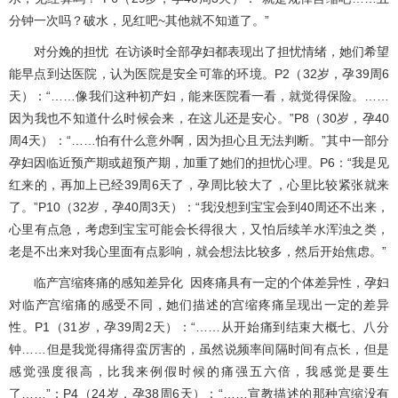
分钟一次吗？破水，见红吧~其他就不知道了。”
对分娩的担忧 在访谈时全部孕妇都表现出了担忧情绪，她们希望
能早点到达医院，认为医院是安全可靠的环境。P2（32岁，孕39周6
天）：“……像我们这种初产妇，能来医院看一看，就觉得保险。……
因为我也不知道什么时候会来，在这儿还是安心。”P8（30岁，孕40
周4天）：“……怕有什么意外啊，因为担心且无法判断。”其中一部分
孕妇因临近预产期或超预产期，加重了她们的担忧心理。P6：“我是见
红来的，再加上已经39周6天了，孕周比较大了，心里比较紧张就来
了。”P10（32岁，孕40周3天）：“我没想到宝宝会到40周还不出来，
心里有点急，考虑到宝宝可能会长得很大，又怕后续羊水浑浊之类，
老是不出来对我心里面有点影响，就会想法比较多，然后开始焦虑。”
临产宫缩疼痛的感知差异化 因疼痛具有一定的个体差异性，孕妇
对临产宫缩痛的感受不同，她们描述的宫缩疼痛呈现出一定的差异
性。P1（31岁，孕39周2天）：“……从开始痛到结束大概七、八分
钟……但是我觉得痛得蛮厉害的，虽然说频率间隔时间有点长，但是
感觉强度很高，比我来例假时候的痛强五六倍，我感觉是要生
了……”；P4（24岁，孕38周6天）：“……宣教描述的那种宫缩没有