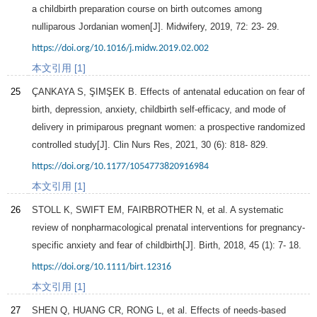
a childbirth preparation course on birth outcomes among
nulliparous Jordanian women[J].
Midwifery
,
2019
,
72
: 23- 29.
https://doi.org/10.1016/j.midw.2019.02.002
本文引用 [1]
25
ÇANKAYA S, ŞIMŞEK B. Effects of antenatal education on fear of
birth, depression, anxiety, childbirth self-efficacy, and mode of
delivery in primiparous pregnant women: a prospective randomized
controlled study[J].
Clin Nurs Res
,
2021
,
30
(6): 818- 829.
https://doi.org/10.1177/1054773820916984
本文引用 [1]
26
STOLL K, SWIFT EM, FAIRBROTHER N, et al. A systematic
review of nonpharmacological prenatal interventions for pregnancy-
specific anxiety and fear of childbirth[J].
Birth
,
2018
,
45
(1): 7- 18.
https://doi.org/10.1111/birt.12316
本文引用 [1]
27
SHEN Q, HUANG CR, RONG L, et al. Effects of needs-based