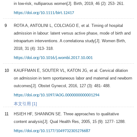
in low-risk, nulliparous women[J].
Birth
,
2019
,
46
(2): 253- 261.
https://doi.org/10.1111/birt.12417
9
ROTA A, ANTOLINI L, COLCIAGO E, et al. Timing of hospital
admission in labour: latent versus active phase, mode of birth and
intrapartum interventions. A correlationa study[J].
Women Birth
,
2018
,
31
(4): 313- 318.
https://doi.org/10.1016/j.wombi.2017.10.001
10
KAUFFMAN E, SOUTER VL, KATON JG, et al. Cervical dilation
on admission in term spontaneous labor and maternal and newborn
outcomes[J].
Obstet Gynecol
,
2016
,
127
(3): 481- 488.
https://doi.org/10.1097/AOG.0000000000001294
本文引用 [1]
11
HSIEH HF, SHANNON SE. Three approaches to qualitative
content analysis[J].
Qual Health Res
,
2005
,
15
(9): 1277- 1288.
https://doi.org/10.1177/1049732305276687