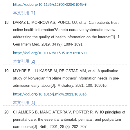
https://doi.org/10.1186/s12905-020-01048-9
本文引用 [1]
18
DARAZ L, MORROW AS, PONCE OJ, et al. Can patients trust
online health information?A meta-narrative systematic review
addressing the quality of health information on the internet[J].
J
Gen Intern Med
,
2019
,
34
(9): 1884- 1891.
https://doi.org/10.1007/s11606-019-05109-0
本文引用 [2]
19
MYHRE EL, LUKASSE M, REIGSTAD MM, et al. A qualitative
study of Norwegian first-time mothers' information needs in pre-
admission early labour[J].
Midwifery
,
2021
,
100
: 103016.
https://doi.org/10.1016/j.midw.2021.103016
本文引用 [1]
20
CHALMERS B, MANGIATERRA V, PORTER R. WHO principles of
perinatal care: the essential antenatal, perinatal, and postpartum
care course[J].
Birth
,
2001
,
28
(3): 202- 207.