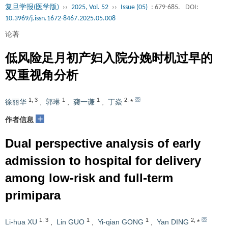
复旦学报(医学版)
››
2025, Vol. 52
››
Issue (05)
: 679-685.
DOI:
10.3969/j.issn.1672-8467.2025.05.008
论著
低风险足月初产妇入院分娩时机过早的
双重视角分析
1
,
3
1
1
2
,
徐丽华
,
郭琳
,
龚一谦
,
丁焱
*
+
作者信息
Dual perspective analysis of early
admission to hospital for delivery
among low-risk and full-term
primipara
1
,
3
1
1
2
,
Li-hua XU
,
Lin GUO
,
Yi-qian GONG
,
Yan DING
*