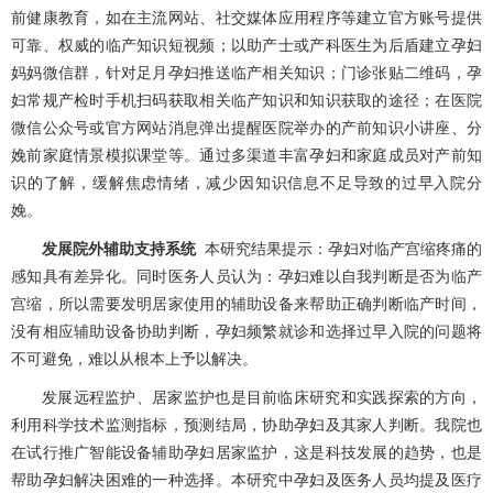
前健康教育，如在主流网站、社交媒体应用程序等建立官方账号提供
可靠、权威的临产知识短视频；以助产士或产科医生为后盾建立孕妇
妈妈微信群，针对足月孕妇推送临产相关知识；门诊张贴二维码，孕
妇常规产检时手机扫码获取相关临产知识和知识获取的途径；在医院
微信公众号或官方网站消息弹出提醒医院举办的产前知识小讲座、分
娩前家庭情景模拟课堂等。通过多渠道丰富孕妇和家庭成员对产前知
识的了解，缓解焦虑情绪，减少因知识信息不足导致的过早入院分
娩。
发展院外辅助支持系统
本研究结果提示：孕妇对临产宫缩疼痛的
感知具有差异化。同时医务人员认为：孕妇难以自我判断是否为临产
宫缩，所以需要发明居家使用的辅助设备来帮助正确判断临产时间，
没有相应辅助设备协助判断，孕妇频繁就诊和选择过早入院的问题将
不可避免，难以从根本上予以解决。
发展远程监护、居家监护也是目前临床研究和实践探索的方向，
利用科学技术监测指标，预测结局，协助孕妇及其家人判断。我院也
在试行推广智能设备辅助孕妇居家监护，这是科技发展的趋势，也是
帮助孕妇解决困难的一种选择。本研究中孕妇及医务人员均提及医疗