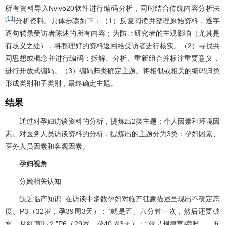
所有资料导入Nvivo20软件进行编码分析，同时结合传统内容分析法
11
[
]
分析资料。具体步骤如下：（1）反复阅读并整理原始资料，逐字
逐句转录受访者陈述的所有内容；为防止研究者的主观影响（尤其是
有歧义之处），将整理好的资料返回给受访者进行核实。（2）寻找共
同思想或概念并进行编码；拆解、分析、重新组合并标注重要意义，
进行开放式编码。（3）编码归类确定主题。将相似或相关的编码归类
形成类别和子类别，最终确定主题。
结果
通过对孕妇访谈资料的分析，提炼出2类主题：个人因素和环境因
素。对医务人员访谈资料的分析，提炼出的主题分为3类：孕妇因素、
医务人员因素和客观因素。
孕妇视角
分娩相关认知
缺乏临产知识 在访谈中多数孕妇对临产征象描述呈现出不确定态
度。P3（32岁，孕39周3天）：“就是五、六分钟一次，然后还要破
水，见红算吗？”P6（29岁，孕40周3天）：“就是规律宫缩吧……五