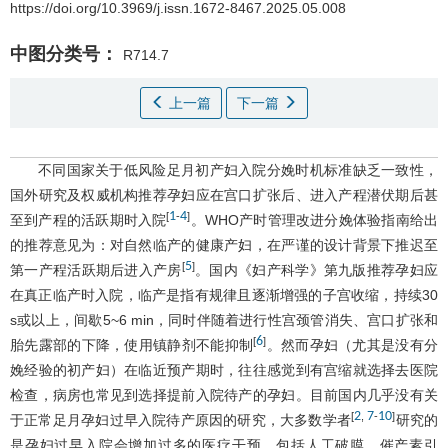
https://doi.org/10.3969/j.issn.1672-8467.2025.05.008
中图分类号：
R714.7
上一篇
下一篇
不同国家关于低风险足月初产妇入院分娩时机标准缺乏一致性，
国外研究及权威机构推荐孕妇应在宫口扩张后、进入产程潜伏期后甚
1
4
[
-
]
至到产程的活跃期时入院
。WHO产时管理改进分娩体验指南给出
的推荐意见为：对自然临产的健康产妇，在严谨的设计背景下推迟至
5
[
]
第一产程活跃期后进入产房
。国内《妇产科学》第九版推荐孕妇应
在真正临产时入院，临产是指有规律且逐渐增强的子宫收缩，持续30
s或以上，间歇5~6 min，同时伴随着进行性宫颈管消失、宫口扩张和
6
[
]
胎先露部的下降，使用镇静剂不能抑制
。然而孕妇（尤其是没有分
娩经验的初产妇）在临近预产期时，往往感觉到有宫缩就选择去医院
检查，病房也常见到选择提前入院待产的孕妇。目前国内几乎没有关
2
7
10
[
,
-
]
于正常足月孕妇过早入院待产原因的研究，大多数学者
研究的
是孕妇过早入院会增加过多的医疗干预，包括人工破膜、催产素引