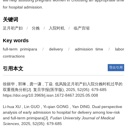
will help assisting pregnant women in choosing an appropriate time
for hospital admission.
关键词
足月初产妇
/
分娩
/
入院时机
/
临产宫缩
Key words
full-term primipara
/
delivery
/
admission time
/
labor
contractions
导出引用
引用本文
徐丽华
,
郭琳
,
龚一谦
,
丁焱
.
低风险足月初产妇入院分娩时机过早的
双重视角分析[J]. 复旦学报(医学版), 2025, 52(05): 679-685
https://doi.org/10.3969/j.issn.1672-8467.2025.05.008
Li-hua XU
,
Lin GUO
,
Yi-qian GONG
,
Yan DING
.
Dual perspective
analysis of early admission to hospital for delivery among low-risk
and full-term primipara[J].
Fudan University Journal of Medical
Sciences
, 2025, 52(05): 679-685