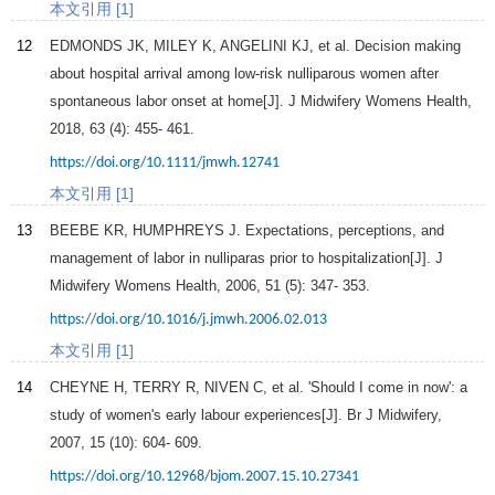
本文引用 [1]
12
EDMONDS JK, MILEY K, ANGELINI KJ, et al. Decision making
about hospital arrival among low-risk nulliparous women after
spontaneous labor onset at home[J].
J Midwifery Womens Health
,
2018
,
63
(4): 455- 461.
https://doi.org/10.1111/jmwh.12741
本文引用 [1]
13
BEEBE KR, HUMPHREYS J. Expectations, perceptions, and
management of labor in nulliparas prior to hospitalization[J].
J
Midwifery Womens Health
,
2006
,
51
(5): 347- 353.
https://doi.org/10.1016/j.jmwh.2006.02.013
本文引用 [1]
14
CHEYNE H, TERRY R, NIVEN C, et al. 'Should I come in now': a
study of women's early labour experiences[J].
Br J Midwifery
,
2007
,
15
(10): 604- 609.
https://doi.org/10.12968/bjom.2007.15.10.27341