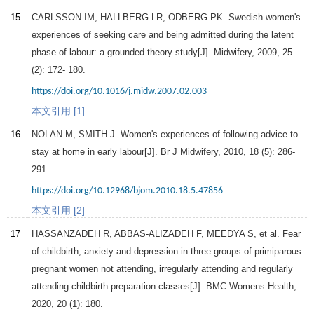
15
CARLSSON IM, HALLBERG LR, ODBERG PK. Swedish women's
experiences of seeking care and being admitted during the latent
phase of labour: a grounded theory study[J].
Midwifery
,
2009
,
25
(2): 172- 180.
https://doi.org/10.1016/j.midw.2007.02.003
本文引用 [1]
16
NOLAN M, SMITH J. Women's experiences of following advice to
stay at home in early labour[J].
Br J Midwifery
,
2010
,
18
(5): 286-
291.
https://doi.org/10.12968/bjom.2010.18.5.47856
本文引用 [2]
17
HASSANZADEH R, ABBAS-ALIZADEH F, MEEDYA S, et al. Fear
of childbirth, anxiety and depression in three groups of primiparous
pregnant women not attending, irregularly attending and regularly
attending childbirth preparation classes[J].
BMC Womens Health
,
2020
,
20
(1): 180.