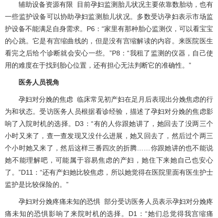
辅助设备资源有限 目前孕妇监测胎儿状况主要依靠数胎动，也有
一些监护设备可以协助孕妇监测胎儿状况。多数受访孕妇表示市场监
护设备不能满足自身需求。P6：“家里有那种胎心监测仪，可以看宝宝
的心跳。它是有宫缩曲线的，但是没有宫缩解读的内容。来医院医生
看完之后给个诊断就会安心一些。”P8：“我租了监测的仪器，自己使
用的难度在于找到胎心位置，还有担心无法判断它的准确性。”
医务人员视角
孕妇对分娩的焦虑 临床常见初产妇在足月后表现出分娩焦虑的行
为和状态。受访医务人员根据看诊经验，描述了孕妇对分娩的焦虑影
响了入院时机的选择。D3：“有的人你跟她讲了，她回去了没两三个
小时又来了，查一查发现又没什么进展，她又回去了，然后过个两三
个小时她又来了，然后这样三番四次的折腾……你跟她讲的也不能说
她不能理解吧，可能属于容易焦虑的产妇，她住下来她自己也安心
了。”D11：“还有产妇她比较焦虑，所以她觉得在医院里面有医生护士
监护是比较保险的。”
孕妇对分娩疼痛未知的恐惧 部分受访医务人员表示孕妇对分娩疼
痛未知的恐惧影响了来院时机的选择。D1：“她们总觉得我宫缩痛