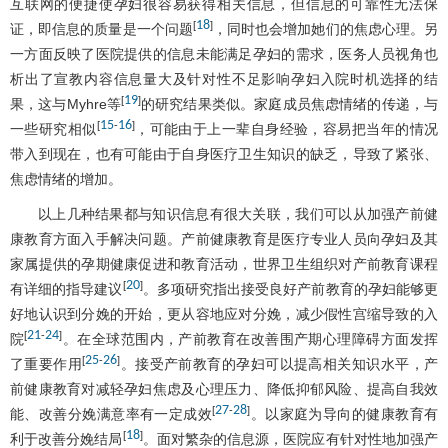
互联网的便捷使孕妇很容易获得相关信息，但信息的可靠性无法保
18
[
]
证，即信息的质量是一个问题
，同时也会增加她们的焦虑心理。另
一方面反映了医院提供的信息未能满足孕妇的需求，医务人员视角也
析出了宣教内容信息量大及针对性不足影响孕妇入院时机选择的结
19
[
]
果，这与Myhre等
的研究结果类似。家庭成员焦虑情绪的传递，与
15
16
[
-
]
一些研究相似
，可能由于上一辈自身经验，容易把当年的情况
带入到现在，也有可能由于自身医疗卫生知识的缺乏，导致了紧张、
焦虑情绪的增加。
以上几种结果都与知识信息有很大关联，我们可以从加强产前健
康教育方面入手解决问题。产前健康教育是医疗专业人员向孕妇及其
家属提供的孕期健康促进和教育活动，世界卫生组织对产前教育课程
20
[
]
有详细的指导建议
。多项研究指出接受良好产前教育的孕妇能够更
好地认识到分娩的开始，更从容地应对分娩，减少假性宫缩导致的入
21
24
[
-
]
院
。在全球范围内，产前教育在改善围产期心理障碍方面发挥
25
26
[
-
]
了重要作用
。接受产前教育的孕妇可以提高相关知识水平，产
前健康教育对减轻孕妇焦虑及心理压力、降低抑郁风险、提高自我效
27
28
[
-
]
能、改善分娩满意率有一定成效
。以家庭为导向的健康教育有
18
[
]
利于改善分娩结局
。面对繁杂的信息源，医院应有针对性地加强产