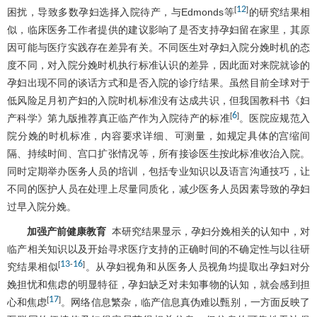
12
[
]
困扰，导致多数孕妇选择入院待产，与Edmonds等
的研究结果相
似，临床医务工作者提供的建议影响了是否支持孕妇留在家里，其原
因可能与医疗实践存在差异有关。不同医生对孕妇入院分娩时机的态
度不同，对入院分娩时机执行标准认识的差异，因此面对来院就诊的
孕妇出现不同的谈话方式和是否入院的诊疗结果。虽然目前全球对于
低风险足月初产妇的入院时机标准没有达成共识，但我国教科书《妇
6
[
]
产科学》第九版推荐真正临产作为入院待产的标准
。医院应规范入
院分娩的时机标准，内容要求详细、可测量，如规定具体的宫缩间
隔、持续时间、宫口扩张情况等，所有接诊医生按此标准收治入院。
同时定期举办医务人员的培训，包括专业知识以及语言沟通技巧，让
不同的医护人员在处理上尽量同质化，减少医务人员因素导致的孕妇
过早入院分娩。
加强产前健康教育
本研究结果显示，孕妇分娩相关的认知中，对
临产相关知识以及开始寻求医疗支持的正确时间的不确定性与以往研
13
16
[
-
]
究结果相似
。从孕妇视角和从医务人员视角均提取出孕妇对分
娩担忧和焦虑的明显特征，孕妇缺乏对未知事物的认知，就会感到担
17
[
]
心和焦虑
。网络信息繁杂，临产信息真伪难以甄别，一方面反映了