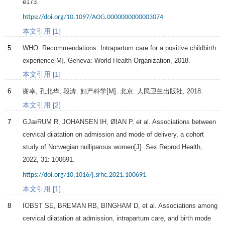
e173.
https://doi.org/10.1097/AOG.0000000000003074
本文引用 [1]
5
WHO.
Recommendations: Intrapartum care for a positive childbirth
experience
[M]. Geneva: World Health Organization,
2018
.
本文引用 [1]
6
谢幸, 孔北华, 段涛.
妇产科学
[M]. 北京: 人民卫生出版社,
2018
.
本文引用 [2]
7
GJæRUM R, JOHANSEN IH, ØIAN P, et al. Associations between
cervical dilatation on admission and mode of delivery, a cohort
study of Norwegian nulliparous women[J].
Sex Reprod Health
,
2022
,
31
: 100691.
https://doi.org/10.1016/j.srhc.2021.100691
本文引用 [1]
8
IOBST SE, BREMAN RB, BINGHAM D, et al. Associations among
cervical dilatation at admission, intrapartum care, and birth mode