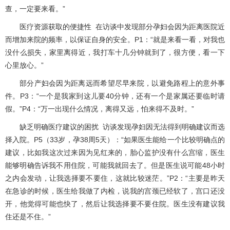
查，一定要来看。”
医疗资源获取的便捷性 在访谈中发现部分孕妇会因为距离医院近
而增加来院的频率，以保证自身的安全。P1：“就是来看一看，对我也
没什么损失，家里离得近，我打车十几分钟就到了，很方便，看一下
心里放心。”
部分产妇会因为距离远而希望尽早来院，以避免路程上的意外事
件。P3：“一个是我家到这儿要40分钟，还有一个是家属还要临时请
假。”P4：“万一出现什么情况，离得又远，怕来得不及时。”
缺乏明确医疗建议的困扰 访谈发现孕妇因无法得到明确建议而选
择入院。P5（33岁，孕38周5天）：“如果医生能给一个比较明确点的
建议，比如我这次过来因为见红来的，胎心监护没有什么宫缩，医生
能够明确告诉我不用住院，可能我就回去了。但是医生说可能48小时
之内会发动，让我选择要不要住，这就比较迷茫。”P2：“主要是昨天
在急诊的时候，医生给我做了内检，说我的宫颈已经软了，宫口还没
开，他觉得可能也快了，然后让我选择要不要住院。医生没有建议我
住还是不住。”