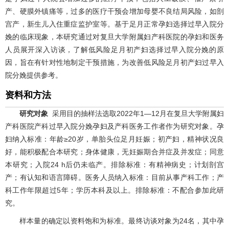
产、硬膜外镇痛等，过多的医疗干预会增加母婴不良结局风险，如剖
宫产，新生儿入住重症监护室等。基于足月正常孕妇选择过早入院分
娩的临床现象，本研究通过对复旦大学附属妇产科医院的孕妇和医务
人员展开深入访谈，了解低风险足月初产妇选择过早入院分娩的原
因，旨在有针对性地制定干预措施，为改善低风险足月初产妇过早入
院分娩提供参考。
资料和方法
研究对象
采用目的抽样法选取2022年1—12月在复旦大学附属妇
产科医院产科过早入院分娩孕妇及产科医务工作者作为研究对象。孕
妇纳入标准：年龄≥20岁，单胎头位足月妊娠；初产妇，精神状况良
好，能积极配合本研究；身体健康，无妊娠期合并症及并发症；同意
本研究；入院24 h后仍未临产。排除标准：有精神病史；计划剖宫
产；有认知和语言障碍。医务人员纳入标准：目前从事产科工作；产
科工作年限超过5年；学历本科及以上。排除标准：不配合参加此研
究。
样本量的确定以资料饱和为标准。最终访谈对象为24名，其中孕