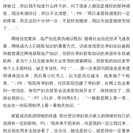
体验过，所以我不知道什么样子的，问了很多人都说是痛经的那种感
觉，我没有痛经过，所以不太清楚。”；P8：“周日凌晨我感觉到一定
的疼痛，而且达到十分钟一次，不是特别规律，我以为就是规律宫缩
了……”。
网络信息繁杂，临产信息真伪难以甄别 随着社会信息技术飞速发
展，网络成为人们获取知识的重要方式。访谈发现受访孕妇在妊娠期
间都曾通过网络获取临产知识，但部分孕妇获取知识的来源并非权威
机构，多为个人社交媒体和大众常用的搜索网站，所获取的知识多带
有个人主观特征，缺乏专业性。P2：“……第一次来因为阴道老是有透
明液体流出来，然后看小红书上，以为是高位破水，就来做了个检
查。”；P6：“医院有孕妇群，社区医院也建了孕妇群，在网上也会看
到一些消息。有些产妇在群里会说来医院就开全了，很快就生了，我
就会很担心。”；P7（31岁，孕39周6天）：“一般都是网上查一查，
也会在一些应用程序上看一看相关知识。”
家庭成员焦虑情绪的传递 部分受访孕妇表示家人的情绪对自己的
选择有一定的影响。P1：“我本来不想来的，但是我妈一定让我过来，
然后就在周末去急诊看了，没办法，她也是担心，就觉得你一定要来