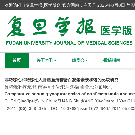
欢迎访问《复旦学报(医学版)》官方网站，今天是
2026年8月8日 星
首页
关于本刊
编委会
投稿指南
非转移性和转移性人肝癌血清糖蛋白凝集素亲和谱的比较研究
陈巧佩;孙淳;张舒;康晓楠;李岩;郭坤;孙璐;秦雪△;刘银坤;△
Comparative serum glycoproteomics of nonmetastatic and metas
CHEN Qiaopei;SUN Chun;ZHANG Shu;KANG Xiaonan;LI Yan;GUO
. 2011, (
05
): 389 -395 . DOI: 10.3969/j.issn.16728467.2011.05.00