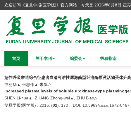
欢迎访问《复旦学报(医学版)》官方网站，今天是
2026年8月8日 星
首页
关于本刊
编委会
投稿指南
急性呼吸窘迫综合征患者血清可溶性尿激酶型纤溶酶原激活物受体升
申丽华▲ 张忠伟▲ 朱彪△
Increased plasma levels of soluble urokinase-type plasminogen 
SHEN Li-hua▲, ZHANG Zhong-wei▲, ZHU Biao△
复旦学报(医学版) . 2016, (
02
): 170 . DOI: 10.3969/j.issn.1672-8467