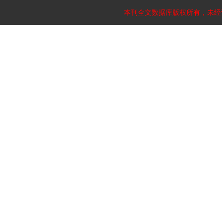
好消息！
本刊全文数据库版权所有，未经
2012-03-26
2010年度编委会工作会议成功召开
2011-01-18
我刊荣获第3届中国高校精品科技期刊奖
2010-11-26
网上投稿注意事项1
2009-03-09
投稿步骤
2009-03-09
复旦学报医学版网站开通访问
2008-10-10
《复旦学报（医学版）》复旦大学上海医学院
创建90周年特刊首发
2017-11-20