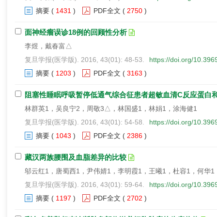
摘要
(
1431
)
PDF全文
(
2750
)
面神经瘤误诊18例的回顾性分析
李煜，戴春富△
复旦学报(医学版). 2016, 43(01): 48-53.
https://doi.org/10.39
摘要
(
1203
)
PDF全文
(
3163
)
阻塞性睡眠呼吸暂停低通气综合征患者超敏血清C反应蛋白
林群英1，吴良宁2，周敬3△，林国盛1，林娟1，涂海健1
复旦学报(医学版). 2016, 43(01): 54-58.
https://doi.org/10.39
摘要
(
1043
)
PDF全文
(
2386
)
藏汉两族腰围及血脂差异的比较
邬云红1，唐蜀西1，尹伟婧1，李明霞1，王曦1，杜容1，何华1
复旦学报(医学版). 2016, 43(01): 59-64.
https://doi.org/10.39
摘要
(
1197
)
PDF全文
(
2702
)