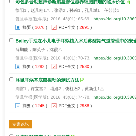
彩色多普勒超声诊断胎盘部位滋养细胞肿瘤的临床价值
徐阳1，赵凡桂1△，张浩2，孙莉1，孔凡斌1，任芸芸1
复旦学报(医学版). 2016, 43(01): 65-69.
https://doi.org/10.39
摘要
(
1076
)
PDF全文
(
2691
)
Bailey手法在小儿电子耳蜗植入术后苏醒期气道管理中的安
薛期能，陈英子，沈霞△
复旦学报(医学版). 2016, 43(01): 70-73.
https://doi.org/10.39
摘要
(
1282
)
PDF全文
(
2530
)
豚鼠耳蜗基底膜振动的测试方法
周雷1，许立富2，塔娜2，饶柱石2，黄新生1△
复旦学报(医学版). 2016, 43(01): 74-78.
https://doi.org/10.39
摘要
(
1245
)
PDF全文
(
2938
)
专家论坛