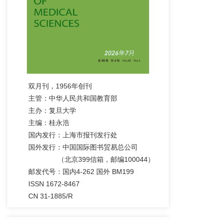
Related Standard
2013-02-16
相关规范
2013-02-16
好消息！
2012-03-26
双月刊，1956年创刊
2010年度编委会工作会议成功召开
主管：中华人民共和国教育部
2011-01-18
主办：复旦大学
主编：桂永浩
我刊荣获第3届中国高校精品科技期刊奖
国内发行：上海市报刊发行处
2010-11-26
国外发行：中国国际图书贸易总公司
网上投稿注意事项1
（北京399信箱，邮编100044）
2009-03-09
邮发代号：国内4-262 国外 BM199
ISSN 1672-8467
投稿步骤
CN 31-1885/R
2009-03-09
复旦学报医学版网站开通访问