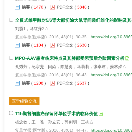
摘要
(
1470
)
PDF全文
(
3846
)
全反式维甲酸对5/6肾大部切除大鼠肾间质纤维化的影响及
刘霞1，马红萍2△
复旦学报(医学版). 2016, 43(01): 30-35.
https://doi.org/10.39
摘要
(
1104
)
PDF全文
(
2630
)
MPO-AAV患者临床特点及其肺部受累预后危险因素分析
孔秀芳，纪宗斐，闫焱，陈慧勇，马莉莉，张卓君，姜林娣△
复旦学报(医学版). 2016, 43(01): 36-43.
https://doi.org/10.39
摘要
(
1208
)
PDF全文
(
2637
)
医学经验交流
T1b期肾细胞癌保留肾单位手术的临床价值
杨念钦，王一唯，孙立安，郭剑明，王杭△
复旦学报(医学版). 2016, 43(01): 44-47.
https://doi.org/10.39