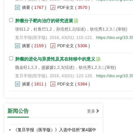
摘要
(
1767
)
PDF全文
(
3570
)
肿瘤分子靶向治疗的研究进展
张钰1,2，杜鲁巴1,2，孙浩然1,2(综述)，钦伦秀1,2,3△(审校)
复旦学报(医学版). 2016, 43(01): 115-121.
https://doi.org/10.
摘要
(
2159
)
PDF全文
(
5306
)
肿瘤的进化与异质性及其在转移中的意义
魏金旺1,2,3，盛媛媛1,2,3(综述)，钦伦秀1,2,3△(审校)
复旦学报(医学版). 2016, 43(01): 122-126.
https://doi.org/10.
《复旦学报（医学版）》2019年第46卷第1期
摘要
(
1811
)
PDF全文
(
5384
)
重点选题征稿启事
2018-06-28
2018基因编辑学术研讨会
新闻公告
更多
2018-01-17
《复旦学报（医学版）》入选中信所“第4届中
国精品科技期刊”