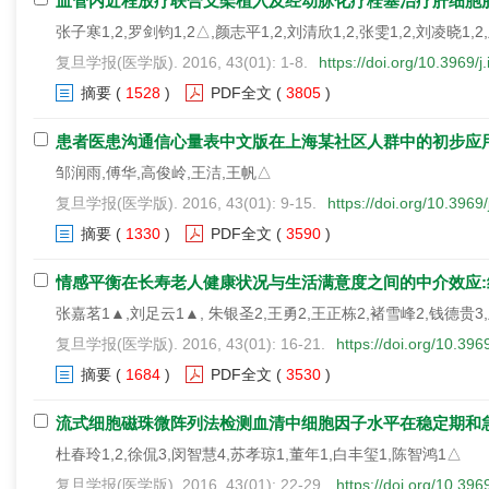
血管内近程放疗联合支架植入及经动脉化疗栓塞治疗肝细胞
张子寒1,2,罗剑钧1,2△,颜志平1,2,刘清欣1,2,张雯1,2,刘凌晓1,2
复旦学报(医学版). 2016, 43(01): 1-8.
https://doi.org/10.3969/
摘要
(
1528
)
PDF全文
(
3805
)
患者医患沟通信心量表中文版在上海某社区人群中的初步应
邹润雨,傅华,高俊岭,王洁,王帆△
复旦学报(医学版). 2016, 43(01): 9-15.
https://doi.org/10.396
摘要
(
1330
)
PDF全文
(
3590
)
情感平衡在长寿老人健康状况与生活满意度之间的中介效应
张嘉茗1▲,刘足云1▲, 朱银圣2,王勇2,王正栋2,褚雪峰2,钱德贵3
复旦学报(医学版). 2016, 43(01): 16-21.
https://doi.org/10.39
摘要
(
1684
)
PDF全文
(
3530
)
流式细胞磁珠微阵列法检测血清中细胞因子水平在稳定期和
杜春玲1,2,徐侃3,闵智慧4,苏孝琼1,董年1,白丰玺1,陈智鸿1△
复旦学报(医学版). 2016, 43(01): 22-29.
https://doi.org/10.39