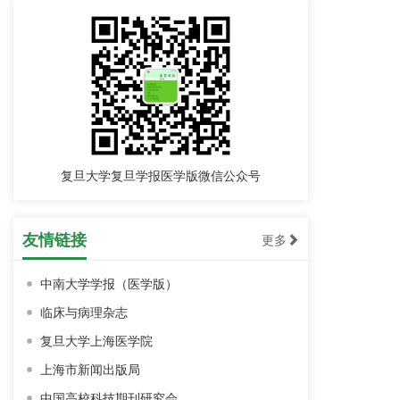
2008-10-10
《复旦学报（医学版）》复旦大学上海医学院
创建90周年特刊首发
2017-11-20
《复旦学报（医学版）》2019年第46卷第1期
重点选题征稿启事
复旦大学复旦学报医学版微信公众号
2018-06-28
2018基因编辑学术研讨会
2018-01-17
友情链接
更多
《复旦学报（医学版）》入选中信所“第4届中
中南大学学报（医学版）
国精品科技期刊”
临床与病理杂志
2017-11-20
复旦大学上海医学院
《复旦学报（医学版）》第八届编委会成立大
上海市新闻出版局
会召开
2016-07-01
中国高校科技期刊研究会