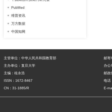
PubMed
不忘初心，返璞归真——美国知名编辑与写作
专家Thomas A. Lang先生学术报告后记
维普资讯
2016-04-20
万方数据
《复旦学报（医学版）》特邀美国资深编辑和
中国知网
写作专家Tom A. Lang先生讲座预告
2016-03-23
有关2016年寒假期间投稿事宜
主管单位：中华人民共和国教育部
邮寄
2016-01-18
主办单位：复旦大学
办公
News
主编：桂永浩
邮政编
2013-02-16
ISSN：1672-8467
电话：
Related Standard
CN：31-1885/R
E-ma
2013-02-16
相关规范
2013-02-16